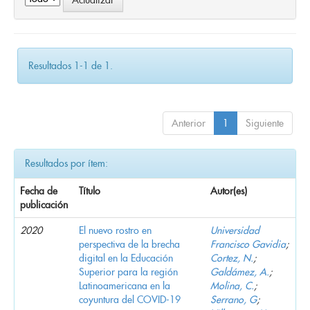
Resultados 1-1 de 1.
Anterior
1
Siguiente
Resultados por ítem:
Fecha de
Título
Autor(es)
publicación
2020
El nuevo rostro en
Universidad
perspectiva de la brecha
Francisco Gavidia
;
digital en la Educación
Cortez, N.
;
Superior para la región
Galdámez, A.
;
Latinoamericana en la
Molina, C.
;
coyuntura del COVID-19
Serrano, G
;