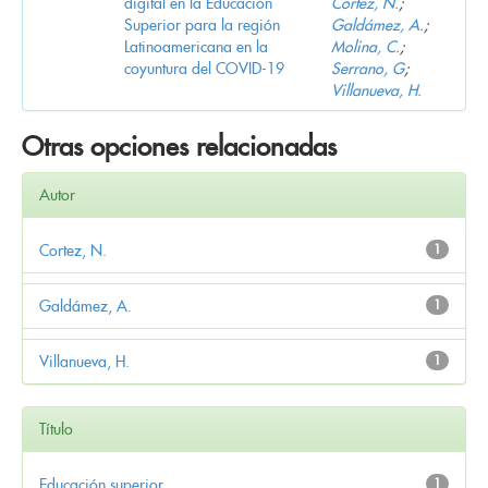
digital en la Educación
Cortez, N.
;
Superior para la región
Galdámez, A.
;
Latinoamericana en la
Molina, C.
;
coyuntura del COVID-19
Serrano, G
;
Villanueva, H.
Otras opciones relacionadas
Autor
Cortez, N.
1
Galdámez, A.
1
Villanueva, H.
1
Título
Educación superior
1