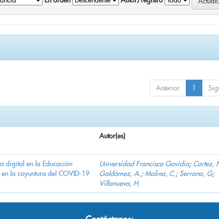
En orden
Autor/registro
Anterior
1
Sig
Autor(es)
ha digital en la Educación
Universidad Francisco Gavidia
;
Cortez, 
 en la coyuntura del COVID-19
Galdámez, A.
;
Molina, C.
;
Serrano, G
;
Villanueva, H.