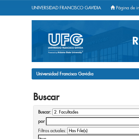
UNIVERSIDAD FRANCISCO GAVIDIA
Página de in
Skip
navigation
Universidad Francisco Gavidia
Buscar
Buscar:
por
Filtros actuales: