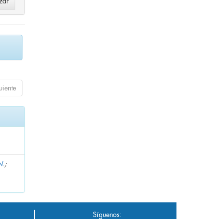
uiente
N.
;
Síguenos: