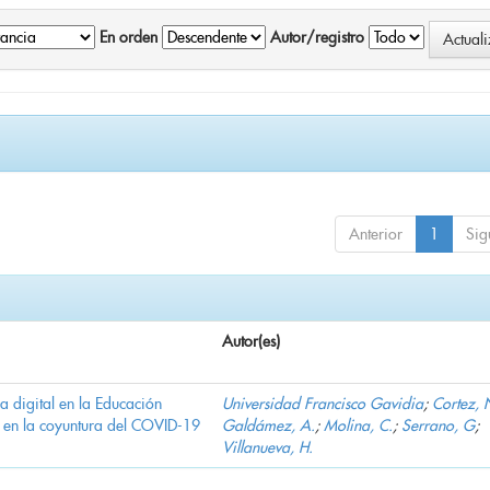
En orden
Autor/registro
Anterior
1
Sig
Autor(es)
ha digital en la Educación
Universidad Francisco Gavidia
;
Cortez, 
 en la coyuntura del COVID-19
Galdámez, A.
;
Molina, C.
;
Serrano, G
;
Villanueva, H.