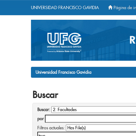
UNIVERSIDAD FRANCISCO GAVIDIA
Página de in
Skip
navigation
Universidad Francisco Gavidia
Buscar
Buscar:
por
Filtros actuales: