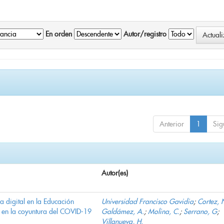
En orden
Autor/registro
Anterior
1
Sig
Autor(es)
ha digital en la Educación
Universidad Francisco Gavidia
;
Cortez, 
 en la coyuntura del COVID-19
Galdámez, A.
;
Molina, C.
;
Serrano, G
;
Villanueva, H.