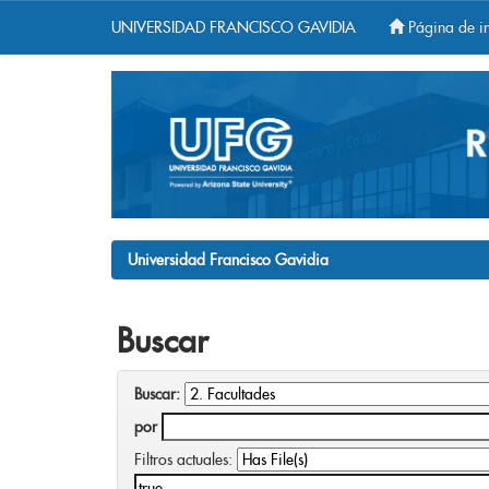
UNIVERSIDAD FRANCISCO GAVIDIA
Página de in
Skip
navigation
Universidad Francisco Gavidia
Buscar
Buscar:
por
Filtros actuales: