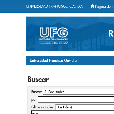
UNIVERSIDAD FRANCISCO GAVIDIA
Página de in
Skip
navigation
Universidad Francisco Gavidia
Buscar
Buscar:
por
Filtros actuales: