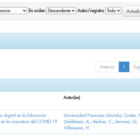
En orden
Autor/registro
Anterior
1
Sig
Autor(es)
ha digital en la Educación
Universidad Francisco Gavidia
;
Cortez, 
 en la coyuntura del COVID-19
Galdámez, A.
;
Molina, C.
;
Serrano, G
;
Villanueva, H.