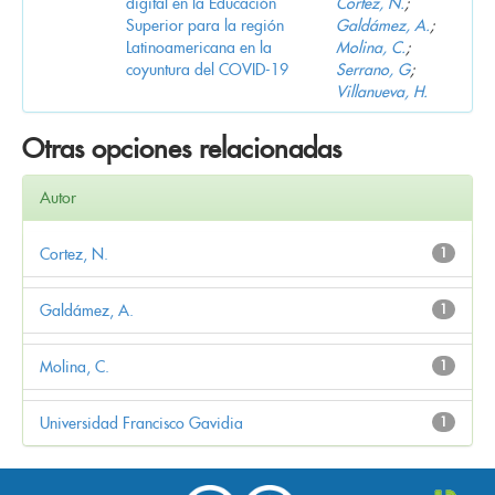
digital en la Educación
Cortez, N.
;
Superior para la región
Galdámez, A.
;
Latinoamericana en la
Molina, C.
;
coyuntura del COVID-19
Serrano, G
;
Villanueva, H.
Otras opciones relacionadas
Autor
Cortez, N.
1
Galdámez, A.
1
Molina, C.
1
Universidad Francisco Gavidia
1