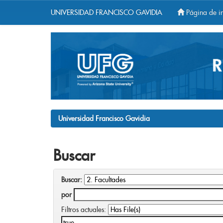
UNIVERSIDAD FRANCISCO GAVIDIA
Página de in
Skip
navigation
Universidad Francisco Gavidia
Buscar
Buscar:
por
Filtros actuales: