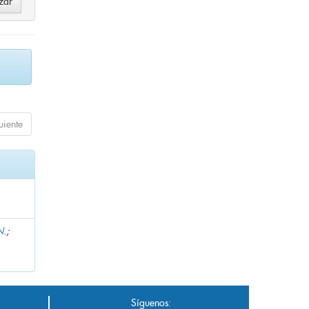
uiente
N.
;
Síguenos: