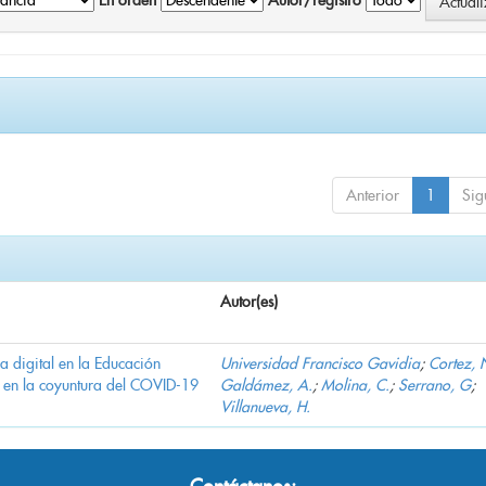
En orden
Autor/registro
Anterior
1
Sig
Autor(es)
ha digital en la Educación
Universidad Francisco Gavidia
;
Cortez, 
 en la coyuntura del COVID-19
Galdámez, A.
;
Molina, C.
;
Serrano, G
;
Villanueva, H.