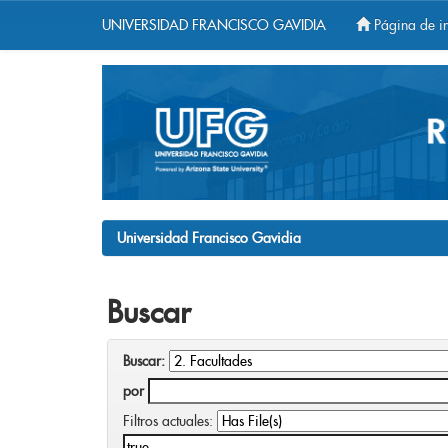
UNIVERSIDAD FRANCISCO GAVIDIA
Página de in
Skip
navigation
Universidad Francisco Gavidia
Buscar
Buscar:
por
Filtros actuales: