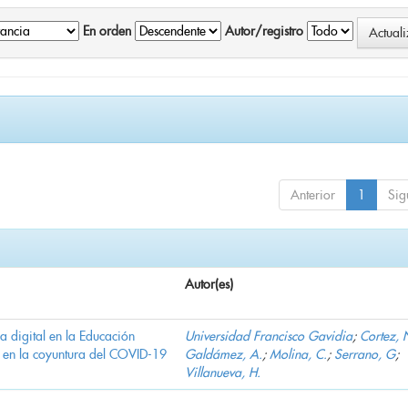
En orden
Autor/registro
Anterior
1
Sig
Autor(es)
ha digital en la Educación
Universidad Francisco Gavidia
;
Cortez, 
 en la coyuntura del COVID-19
Galdámez, A.
;
Molina, C.
;
Serrano, G
;
Villanueva, H.