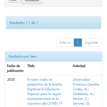
Resultados 1-1 de 1.
Anterior
1
Siguiente
Resultados por ítem:
Fecha de
Título
Autor(es)
publicación
2020
El nuevo rostro en
Universidad
perspectiva de la brecha
Francisco Gavidia
;
digital en la Educación
Cortez, N.
;
Superior para la región
Galdámez, A.
;
Latinoamericana en la
Molina, C.
;
coyuntura del COVID-19
Serrano, G
;