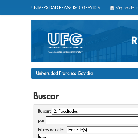
UNIVERSIDAD FRANCISCO GAVIDIA
Página de in
Skip
navigation
Universidad Francisco Gavidia
Buscar
Buscar:
por
Filtros actuales: