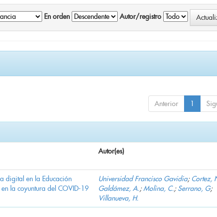
En orden
Autor/registro
Anterior
1
Sig
Autor(es)
ha digital en la Educación
Universidad Francisco Gavidia
;
Cortez, 
 en la coyuntura del COVID-19
Galdámez, A.
;
Molina, C.
;
Serrano, G
;
Villanueva, H.