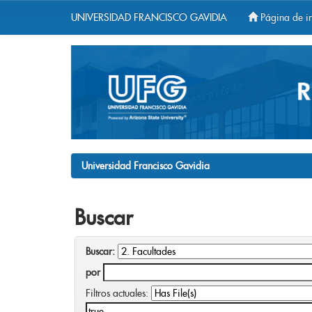
UNIVERSIDAD FRANCISCO GAVIDIA
Página de in
Skip
navigation
Universidad Francisco Gavidia
Buscar
Buscar:
por
Filtros actuales: