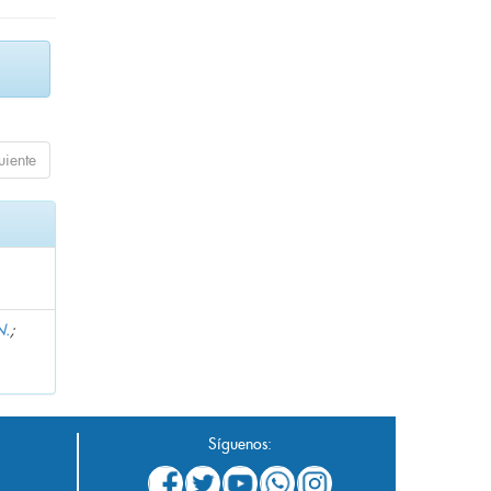
uiente
N.
;
Síguenos: