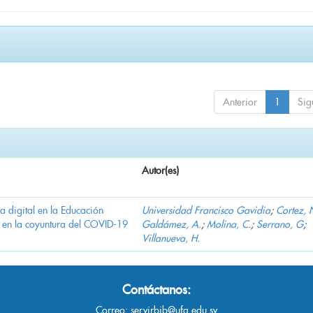
Anterior
1
Sig
Autor(es)
ha digital en la Educación
Universidad Francisco Gavidia
;
Cortez, 
 en la coyuntura del COVID-19
Galdámez, A.
;
Molina, C.
;
Serrano, G
;
Villanueva, H.
Contáctanos:
Correo:
servirbib@ufg.edu.sv