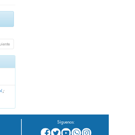
uiente
N.
;
Síguenos: