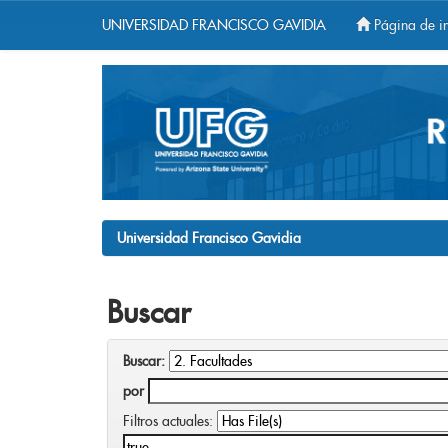
UNIVERSIDAD FRANCISCO GAVIDIA
Página de in
Skip
navigation
Universidad Francisco Gavidia
Buscar
Buscar:
por
Filtros actuales: