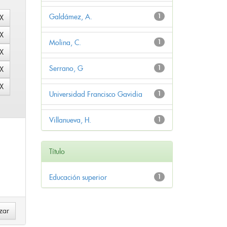
Galdámez, A.
1
Molina, C.
1
Serrano, G
1
Universidad Francisco Gavidia
1
Villanueva, H.
1
Título
Educación superior
1