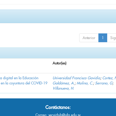
Anterior
1
Sig
Autor(es)
ha digital en la Educación
Universidad Francisco Gavidia
;
Cortez, 
 en la coyuntura del COVID-19
Galdámez, A.
;
Molina, C.
;
Serrano, G
;
Villanueva, H.
Contáctanos:
Correo:
servirbib@ufg.edu.sv