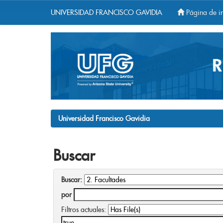
UNIVERSIDAD FRANCISCO GAVIDIA
Página de in
Skip
navigation
Universidad Francisco Gavidia
Buscar
Buscar:
por
Filtros actuales: