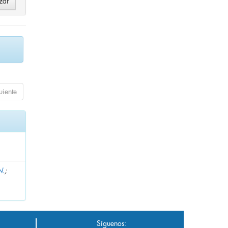
uiente
N.
;
Síguenos: