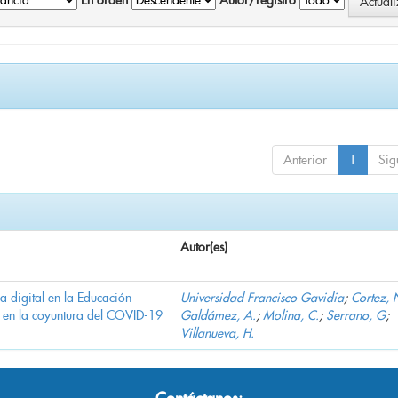
En orden
Autor/registro
Anterior
1
Sig
Autor(es)
ha digital en la Educación
Universidad Francisco Gavidia
;
Cortez, 
 en la coyuntura del COVID-19
Galdámez, A.
;
Molina, C.
;
Serrano, G
;
Villanueva, H.