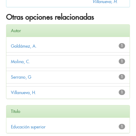
Villanueva, H.
Otras opciones relacionadas
Autor
Galdámez, A.
1
Molina, C.
1
Serrano, G
1
Villanueva, H.
1
Título
Educación superior
1