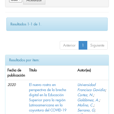
Resultados 1-1 de 1.
Anterior
1
Siguiente
Resultados por ítem:
Fecha de
Título
Autor(es)
publicación
2020
El nuevo rostro en
Universidad
perspectiva de la brecha
Francisco Gavidia
;
digital en la Educación
Cortez, N.
;
Superior para la región
Galdámez, A.
;
Latinoamericana en la
Molina, C.
;
coyuntura del COVID-19
Serrano, G
;