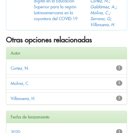
digital en la Educación
Cortez, N.
;
Superior para la región
Galdámez, A.
;
Latinoamericana en la
Molina, C.
;
coyuntura del COVID-19
Serrano, G
;
Villanueva, H.
Otras opciones relacionadas
Autor
Cortez, N.
1
Molina, C.
1
Villanueva, H.
1
Fecha de lanzamiento
2020
1