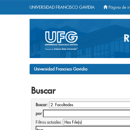
UNIVERSIDAD FRANCISCO GAVIDIA
Página de in
Skip
navigation
Universidad Francisco Gavidia
Buscar
Buscar:
por
Filtros actuales: