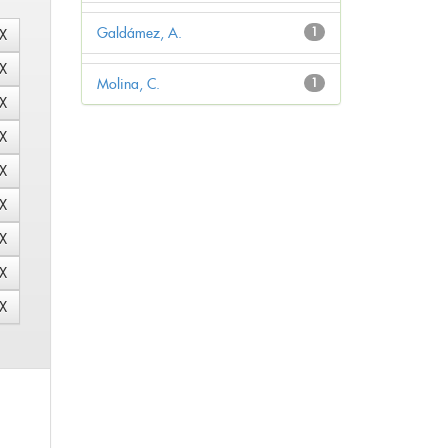
Galdámez, A.
1
Molina, C.
1