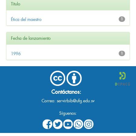
Título
Ética del maestro
1
Fecha de lanzamiento
1996
1
Contáctanos:
Correo:
servirbib@ufg.edu.sv
Síguenos: