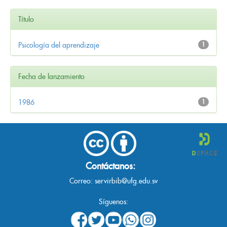
Título
Psicología del aprendizaje
1
Fecha de lanzamiento
1986
1
Contáctanos:
Correo:
servirbib@ufg.edu.sv
Síguenos: