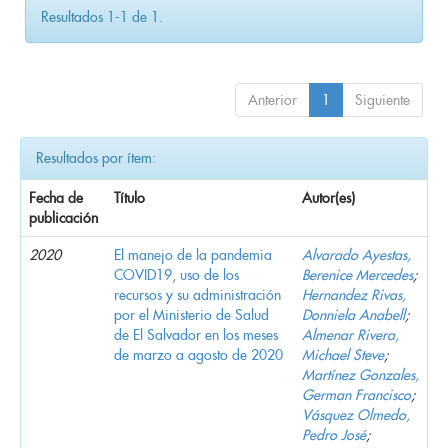
Resultados 1-1 de 1.
Anterior
1
Siguiente
Resultados por ítem:
Fecha de
Título
Autor(es)
publicación
2020
El manejo de la pandemia
Alvarado Ayestas,
COVID19, uso de los
Berenice Mercedes
;
recursos y su administración
Hernandez Rivas,
por el Ministerio de Salud
Donniela Anabell
;
de El Salvador en los meses
Almenar Rivera,
de marzo a agosto de 2020
Michael Steve
;
Martínez Gonzales,
German Francisco
;
Vásquez Olmedo,
Pedro José
;