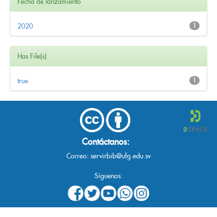
Fecha de lanzamiento
2020
1
Has File(s)
true
1
Contáctanos:
Correo:
servirbib@ufg.edu.sv
Síguenos: