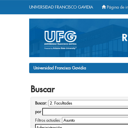
UNIVERSIDAD FRANCISCO GAVIDIA
Página de in
Skip
navigation
Universidad Francisco Gavidia
Buscar
Buscar:
por
Filtros actuales: