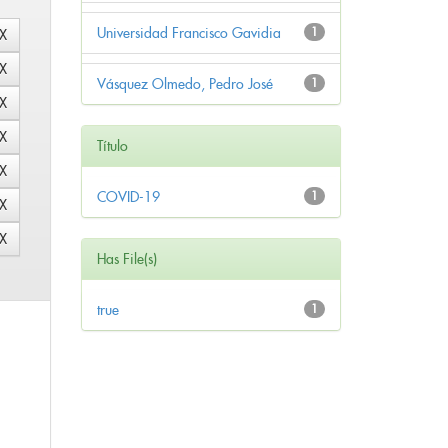
Universidad Francisco Gavidia
1
Vásquez Olmedo, Pedro José
1
Título
COVID-19
1
Has File(s)
true
1