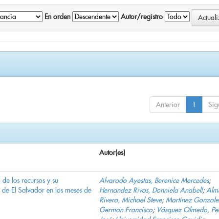
En orden
Autor/registro
Anterior
1
Sig
Autor(es)
e los recursos y su
Alvarado Ayestas, Berenice Mercedes
;
d de El Salvador en los meses de
Hernandez Rivas, Donniela Anabell
;
Alm
Rivera, Michael Steve
;
Martínez Gonzale
German Francisco
;
Vásquez Olmedo, Pe