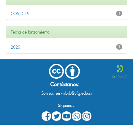
COVID-19
1
Fecha de lanzamiento
2020
1
Contáctanos:
Correo:
servirbib@ufg.edu.sv
Síguenos: