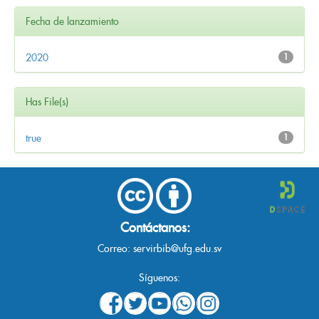
Fecha de lanzamiento
2020
1
Has File(s)
true
1
Contáctanos:
Correo:
servirbib@ufg.edu.sv
Síguenos: