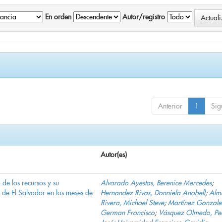
En orden
Autor/registro
Anterior
1
Sig
Autor(es)
e los recursos y su
Alvarado Ayestas, Berenice Mercedes
;
d de El Salvador en los meses de
Hernandez Rivas, Donniela Anabell
;
Alm
Rivera, Michael Steve
;
Martínez Gonzale
German Francisco
;
Vásquez Olmedo, Pe