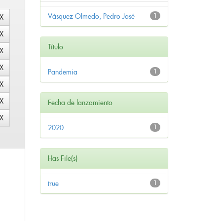
Vásquez Olmedo, Pedro José
1
Título
Pandemia
1
Fecha de lanzamiento
2020
1
Has File(s)
true
1