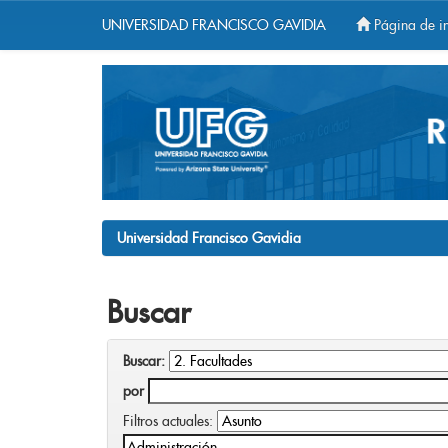
UNIVERSIDAD FRANCISCO GAVIDIA
Página de in
Skip
navigation
Universidad Francisco Gavidia
Buscar
Buscar:
por
Filtros actuales: