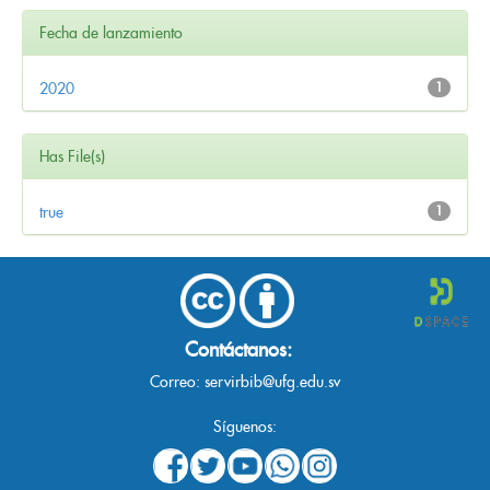
Fecha de lanzamiento
2020
1
Has File(s)
true
1
Contáctanos:
Correo:
servirbib@ufg.edu.sv
Síguenos: