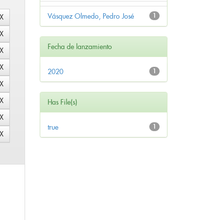
Vásquez Olmedo, Pedro José
1
Fecha de lanzamiento
2020
1
Has File(s)
true
1