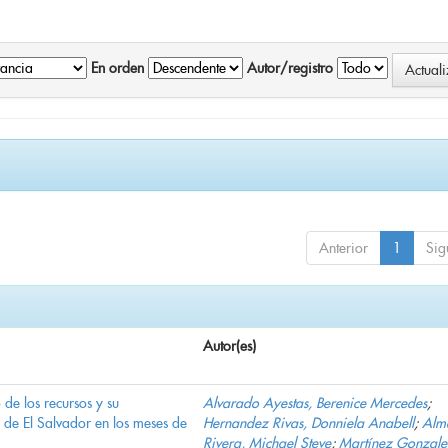
En orden
Autor/registro
Anterior
1
Sig
Autor(es)
e los recursos y su
Alvarado Ayestas, Berenice Mercedes
;
d de El Salvador en los meses de
Hernandez Rivas, Donniela Anabell
;
Alm
Rivera, Michael Steve
;
Martínez Gonzale