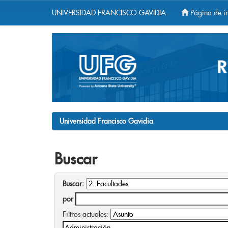
UNIVERSIDAD FRANCISCO GAVIDIA
Página de in
Skip
navigation
Universidad Francisco Gavidia
Buscar
Buscar:
por
Filtros actuales: