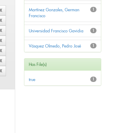
Martínez Gonzales, German
1
Francisco
Universidad Francisco Gavidia
1
Vásquez Olmedo, Pedro José
1
Has File(s)
true
1