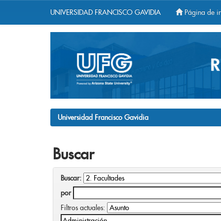
UNIVERSIDAD FRANCISCO GAVIDIA
Página de in
Skip
navigation
Universidad Francisco Gavidia
Buscar
Buscar:
por
Filtros actuales: