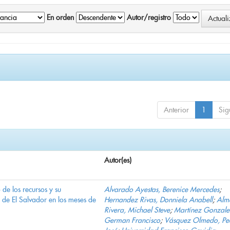
En orden
Autor/registro
Anterior
1
Sig
Autor(es)
e los recursos y su
Alvarado Ayestas, Berenice Mercedes
;
d de El Salvador en los meses de
Hernandez Rivas, Donniela Anabell
;
Alm
Rivera, Michael Steve
;
Martínez Gonzale
German Francisco
;
Vásquez Olmedo, Pe