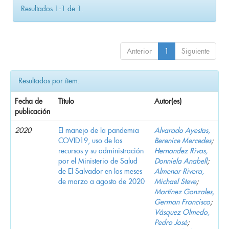
Resultados 1-1 de 1.
Anterior
1
Siguiente
Resultados por ítem:
Fecha de
Título
Autor(es)
publicación
2020
El manejo de la pandemia
Alvarado Ayestas,
COVID19, uso de los
Berenice Mercedes
;
recursos y su administración
Hernandez Rivas,
por el Ministerio de Salud
Donniela Anabell
;
de El Salvador en los meses
Almenar Rivera,
de marzo a agosto de 2020
Michael Steve
;
Martínez Gonzales,
German Francisco
;
Vásquez Olmedo,
Pedro José
;