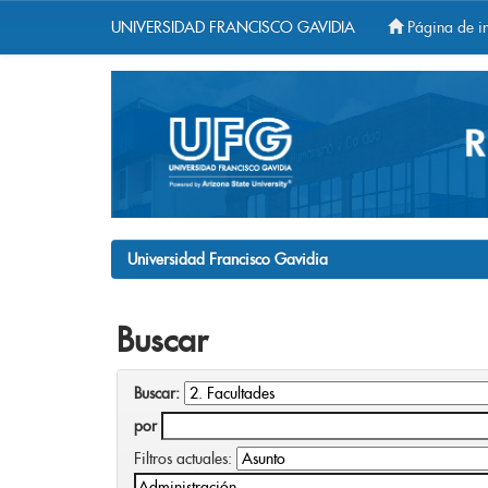
UNIVERSIDAD FRANCISCO GAVIDIA
Página de in
Skip
navigation
Universidad Francisco Gavidia
Buscar
Buscar:
por
Filtros actuales: