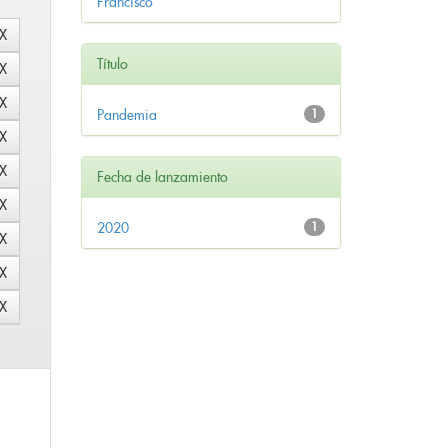
Francisco
Título
Pandemia
1
Fecha de lanzamiento
2020
1