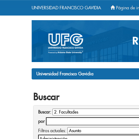
UNIVERSIDAD FRANCISCO GAVIDIA
Página de in
Skip
navigation
Universidad Francisco Gavidia
Buscar
Buscar:
por
Filtros actuales: