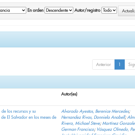
En orden
Autor/registro
Anterior
1
Sig
Autor(es)
e los recursos y su
Alvarado Ayestas, Berenice Mercedes
;
d de El Salvador en los meses de
Hernandez Rivas, Donniela Anabell
;
Alm
Rivera, Michael Steve
;
Martínez Gonzale
German Francisco
;
Vásquez Olmedo, Pe