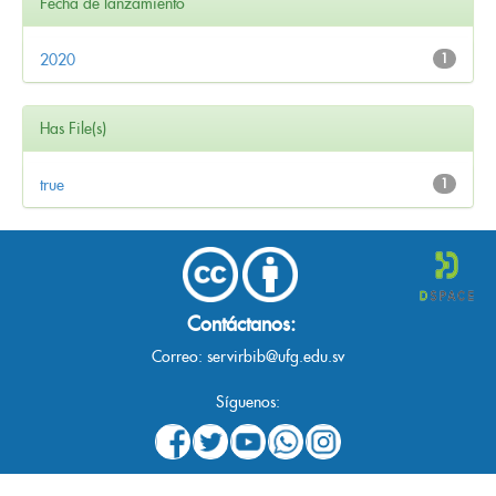
Fecha de lanzamiento
2020
1
Has File(s)
true
1
Contáctanos:
Correo:
servirbib@ufg.edu.sv
Síguenos: