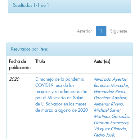
Resultados 1-1 de 1.
Anterior
1
Siguiente
Resultados por ítem:
Fecha de
Título
Autor(es)
publicación
2020
El manejo de la pandemia
Alvarado Ayestas,
COVID19, uso de los
Berenice Mercedes
;
recursos y su administración
Hernandez Rivas,
por el Ministerio de Salud
Donniela Anabell
;
de El Salvador en los meses
Almenar Rivera,
de marzo a agosto de 2020
Michael Steve
;
Martínez Gonzales,
German Francisco
;
Vásquez Olmedo,
Pedro José
;