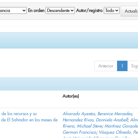
En orden
Autor/registro
Anterior
1
Sig
Autor(es)
e los recursos y su
Alvarado Ayestas, Berenice Mercedes
;
d de El Salvador en los meses de
Hernandez Rivas, Donniela Anabell
;
Alm
Rivera, Michael Steve
;
Martínez Gonzale
German Francisco
;
Vásquez Olmedo, Pe