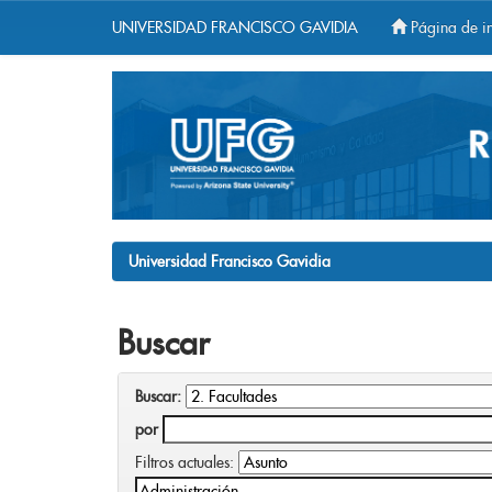
UNIVERSIDAD FRANCISCO GAVIDIA
Página de in
Skip
navigation
Universidad Francisco Gavidia
Buscar
Buscar:
por
Filtros actuales: