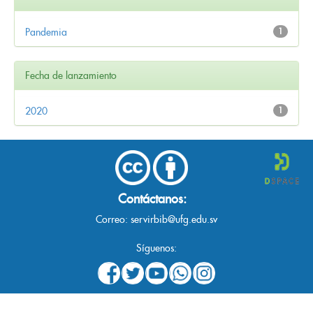
Pandemia
1
Fecha de lanzamiento
2020
1
Contáctanos:
Correo:
servirbib@ufg.edu.sv
Síguenos: