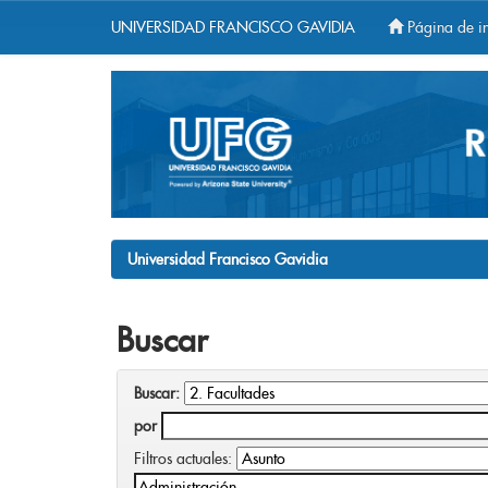
UNIVERSIDAD FRANCISCO GAVIDIA
Página de in
Skip
navigation
Universidad Francisco Gavidia
Buscar
Buscar:
por
Filtros actuales: