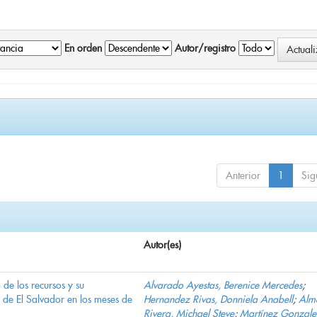
En orden
Autor/registro
Anterior
1
Sig
Autor(es)
e los recursos y su
Alvarado Ayestas, Berenice Mercedes
;
d de El Salvador en los meses de
Hernandez Rivas, Donniela Anabell
;
Alm
Rivera, Michael Steve
;
Martínez Gonzale