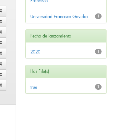
Francisco
Universidad Francisco Gavidia
1
Fecha de lanzamiento
2020
1
Has File(s)
true
1