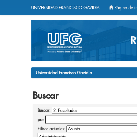
UNIVERSIDAD FRANCISCO GAVIDIA
Página de in
Skip
navigation
Universidad Francisco Gavidia
Buscar
Buscar:
por
Filtros actuales: