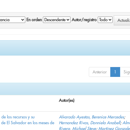
En orden
Autor/registro
Anterior
1
Sig
Autor(es)
e los recursos y su
Alvarado Ayestas, Berenice Mercedes
;
d de El Salvador en los meses de
Hernandez Rivas, Donniela Anabell
;
Alm
Rivera, Michael Steve
;
Martínez Gonzale