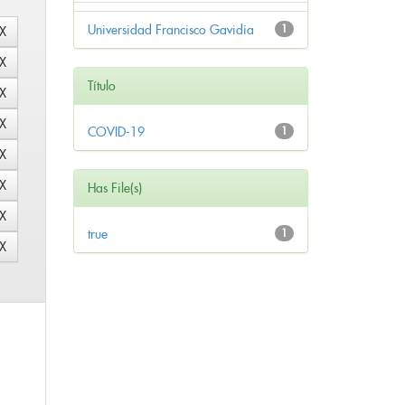
Universidad Francisco Gavidia
1
Título
COVID-19
1
Has File(s)
true
1