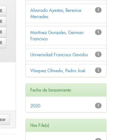
Alvarado Ayestas, Berenice
1
Mercedes
Martínez Gonzales, German
1
Francisco
Universidad Francisco Gavidia
1
Vásquez Olmedo, Pedro José
1
Fecha de lanzamiento
2020
1
Has File(s)