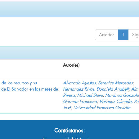
Anterior
1
Sig
Autor(es)
e los recursos y su
Alvarado Ayestas, Berenice Mercedes
;
d de El Salvador en los meses de
Hernandez Rivas, Donniela Anabell
;
Alm
Rivera, Michael Steve
;
Martínez Gonzale
German Francisco
;
Vásquez Olmedo, Pe
José
;
Universidad Francisco Gavidia
Contáctanos: