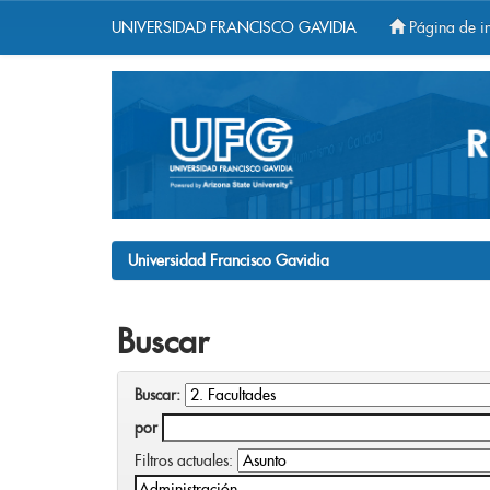
UNIVERSIDAD FRANCISCO GAVIDIA
Página de in
Skip
navigation
Universidad Francisco Gavidia
Buscar
Buscar:
por
Filtros actuales: