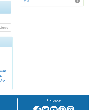
true
1
uiente
enar
s,
dro
Síguenos: