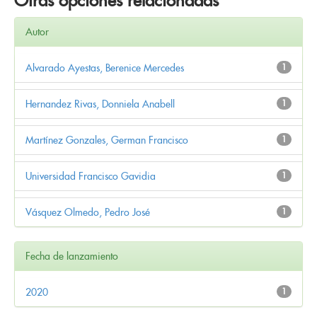
Otras opciones relacionadas
Autor
Alvarado Ayestas, Berenice Mercedes
1
Hernandez Rivas, Donniela Anabell
1
Martínez Gonzales, German Francisco
1
Universidad Francisco Gavidia
1
Vásquez Olmedo, Pedro José
1
Fecha de lanzamiento
2020
1