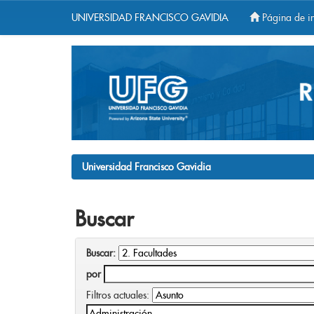
UNIVERSIDAD FRANCISCO GAVIDIA
Página de in
Skip
navigation
Universidad Francisco Gavidia
Buscar
Buscar:
por
Filtros actuales: