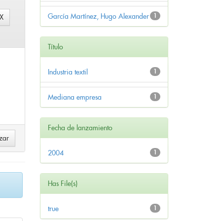
García Martínez, Hugo Alexander
1
Título
Industria textil
1
Mediana empresa
1
Fecha de lanzamiento
2004
1
Has File(s)
true
1