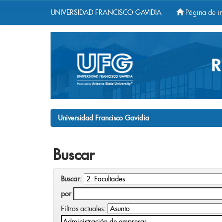
UNIVERSIDAD FRANCISCO GAVIDIA
Página de in
Skip
navigation
Universidad Francisco Gavidia
Buscar
Buscar:
por
Filtros actuales: