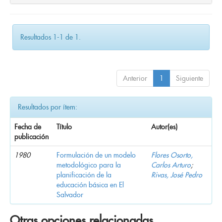
Resultados 1-1 de 1.
Anterior
1
Siguiente
Resultados por ítem:
Fecha de
Título
Autor(es)
publicación
1980
Formulación de un modelo
Flores Osorto,
metodológico para la
Carlos Arturo
;
planificación de la
Rivas, José Pedro
educación básica en El
Salvador
Otras opciones relacionadas