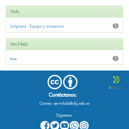
Título
Limpieza - Equipo y accesorios
1
Has File(s)
true
1
Contáctanos:
Correo:
servirbib@ufg.edu.sv
Síguenos: