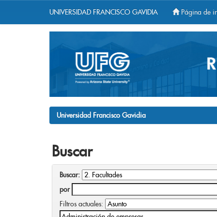
UNIVERSIDAD FRANCISCO GAVIDIA
Página de in
Skip
navigation
Universidad Francisco Gavidia
Buscar
Buscar:
por
Filtros actuales: