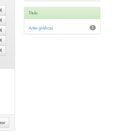
Título
Artes gráficas
1