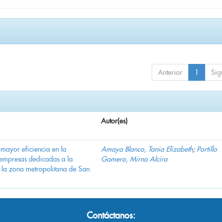
Anterior
1
Sig
Autor(es)
mayor eficiencia en la
Amaya Blanco, Tania Elizabeth
;
Portillo
 empresas dedicadas a la
Gamero, Mirna Alcira
n la zona metropolitana de San
Contáctanos: