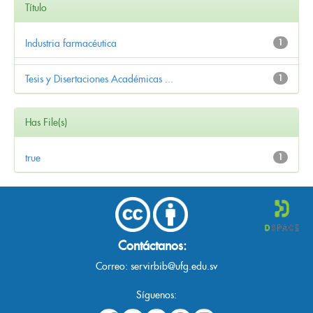
Título
Industria farmacéutica
1
Tesis y Disertaciones Académicas ...
1
Has File(s)
true
1
Contáctanos:
Correo:
servirbib@ufg.edu.sv
Síguenos: