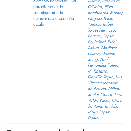
elemento transversal. Del
Adami
;
Ribeiro de
paradigma de la
Oliveira, Eliza
;
complejidad a la
Rambhoros, Mizan
;
democracia a pequeña
Nogales Bocio,
escala
Antonia Isabel
;
Torres Hermoso,
Patricia
;
López
Eguizábal, Fidel
Arturo
;
Martínez
Guaca, Wilson
;
Suing, Abel
;
Fernández Falero,
M. Rosario
;
Gordillo Tapia, Luis
Vicente
;
Marlúcio
de Arruda, Nilton
;
Santos Moura, Inés
;
Valdi, Vania
;
Otero
Santamaría, Julio
;
Moya López,
Daniel