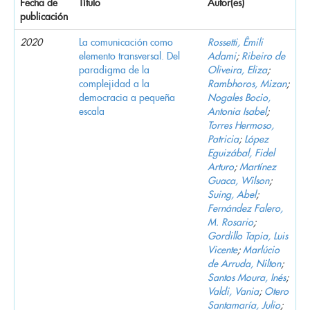
Fecha de
Título
Autor(es)
publicación
2020
La comunicación como
Rossetti, Êmili
elemento transversal. Del
Adami
;
Ribeiro de
paradigma de la
Oliveira, Eliza
;
complejidad a la
Rambhoros, Mizan
;
democracia a pequeña
Nogales Bocio,
escala
Antonia Isabel
;
Torres Hermoso,
Patricia
;
López
Eguizábal, Fidel
Arturo
;
Martínez
Guaca, Wilson
;
Suing, Abel
;
Fernández Falero,
M. Rosario
;
Gordillo Tapia, Luis
Vicente
;
Marlúcio
de Arruda, Nilton
;
Santos Moura, Inés
;
Valdi, Vania
;
Otero
Santamaría, Julio
;