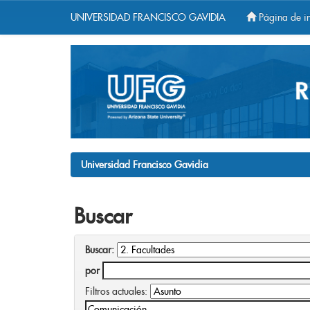
UNIVERSIDAD FRANCISCO GAVIDIA
Página de in
Skip
navigation
Universidad Francisco Gavidia
Buscar
Buscar:
por
Filtros actuales: