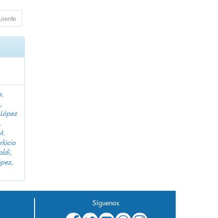
uiente
a,
,
López
,
M.
lúcio
aldi,
pez,
Síguenos: