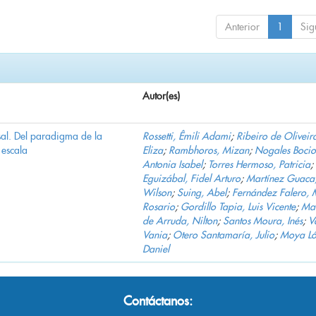
Anterior
1
Sig
Autor(es)
al. Del paradigma de la
Rossetti, Êmili Adami
;
Ribeiro de Oliveir
escala
Eliza
;
Rambhoros, Mizan
;
Nogales Bocio
Antonia Isabel
;
Torres Hermoso, Patricia
;
Eguizábal, Fidel Arturo
;
Martínez Guaca
Wilson
;
Suing, Abel
;
Fernández Falero, 
Rosario
;
Gordillo Tapia, Luis Vicente
;
Mar
de Arruda, Nilton
;
Santos Moura, Inés
;
V
Vania
;
Otero Santamaría, Julio
;
Moya Ló
Daniel
Contáctanos: