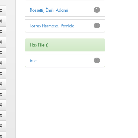
Rossetti, Êmili Adami
1
Torres Hermoso, Patricia
1
Has File(s)
true
1