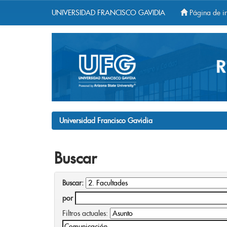
UNIVERSIDAD FRANCISCO GAVIDIA
Página de in
Skip
navigation
Universidad Francisco Gavidia
Buscar
Buscar:
por
Filtros actuales: