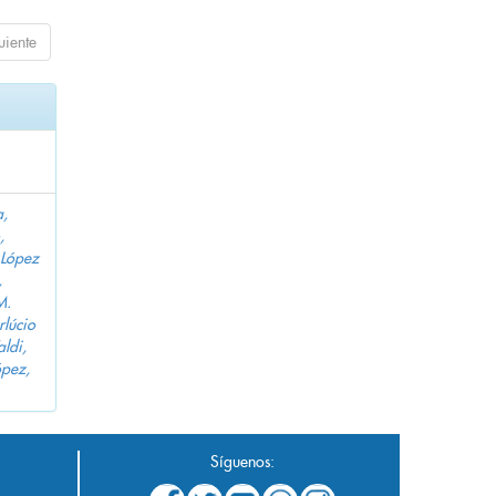
uiente
a,
,
López
,
M.
lúcio
aldi,
pez,
Síguenos: