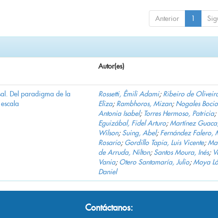
Anterior
1
Sig
Autor(es)
al. Del paradigma de la
Rossetti, Êmili Adami
;
Ribeiro de Oliveir
escala
Eliza
;
Rambhoros, Mizan
;
Nogales Bocio
Antonia Isabel
;
Torres Hermoso, Patricia
;
Eguizábal, Fidel Arturo
;
Martínez Guaca
Wilson
;
Suing, Abel
;
Fernández Falero, 
Rosario
;
Gordillo Tapia, Luis Vicente
;
Mar
de Arruda, Nilton
;
Santos Moura, Inés
;
V
Vania
;
Otero Santamaría, Julio
;
Moya Ló
Daniel
Contáctanos: