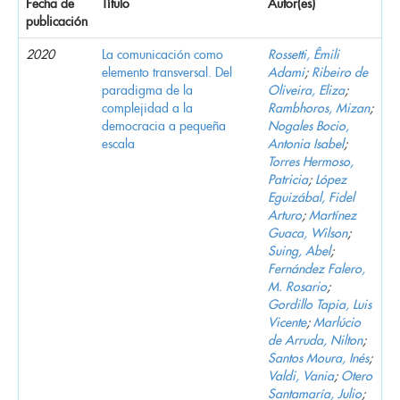
Fecha de
Título
Autor(es)
publicación
2020
La comunicación como
Rossetti, Êmili
elemento transversal. Del
Adami
;
Ribeiro de
paradigma de la
Oliveira, Eliza
;
complejidad a la
Rambhoros, Mizan
;
democracia a pequeña
Nogales Bocio,
escala
Antonia Isabel
;
Torres Hermoso,
Patricia
;
López
Eguizábal, Fidel
Arturo
;
Martínez
Guaca, Wilson
;
Suing, Abel
;
Fernández Falero,
M. Rosario
;
Gordillo Tapia, Luis
Vicente
;
Marlúcio
de Arruda, Nilton
;
Santos Moura, Inés
;
Valdi, Vania
;
Otero
Santamaría, Julio
;