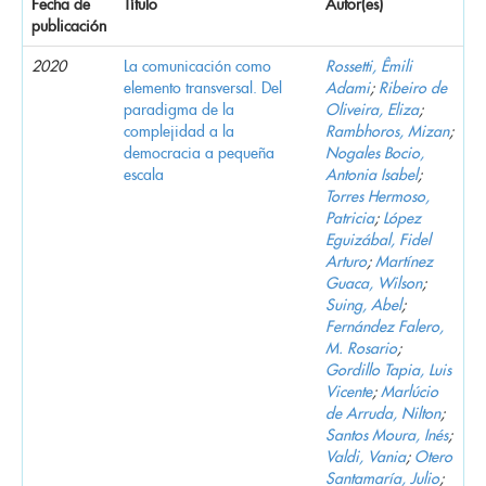
Fecha de
Título
Autor(es)
publicación
2020
La comunicación como
Rossetti, Êmili
elemento transversal. Del
Adami
;
Ribeiro de
paradigma de la
Oliveira, Eliza
;
complejidad a la
Rambhoros, Mizan
;
democracia a pequeña
Nogales Bocio,
escala
Antonia Isabel
;
Torres Hermoso,
Patricia
;
López
Eguizábal, Fidel
Arturo
;
Martínez
Guaca, Wilson
;
Suing, Abel
;
Fernández Falero,
M. Rosario
;
Gordillo Tapia, Luis
Vicente
;
Marlúcio
de Arruda, Nilton
;
Santos Moura, Inés
;
Valdi, Vania
;
Otero
Santamaría, Julio
;