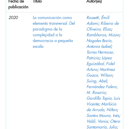
Fecha de
Título
Autor(es)
publicación
2020
La comunicación como
Rossetti, Êmili
elemento transversal. Del
Adami
;
Ribeiro de
paradigma de la
Oliveira, Eliza
;
complejidad a la
Rambhoros, Mizan
;
democracia a pequeña
Nogales Bocio,
escala
Antonia Isabel
;
Torres Hermoso,
Patricia
;
López
Eguizábal, Fidel
Arturo
;
Martínez
Guaca, Wilson
;
Suing, Abel
;
Fernández Falero,
M. Rosario
;
Gordillo Tapia, Luis
Vicente
;
Marlúcio
de Arruda, Nilton
;
Santos Moura, Inés
;
Valdi, Vania
;
Otero
Santamaría, Julio
;